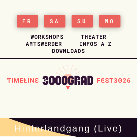
FR
SA
SU
MO
WORKSHOPS
THEATER
AMTSWERDER
INFOS A-Z
DOWNLOADS
HOME
Hinterlandgang (Live)