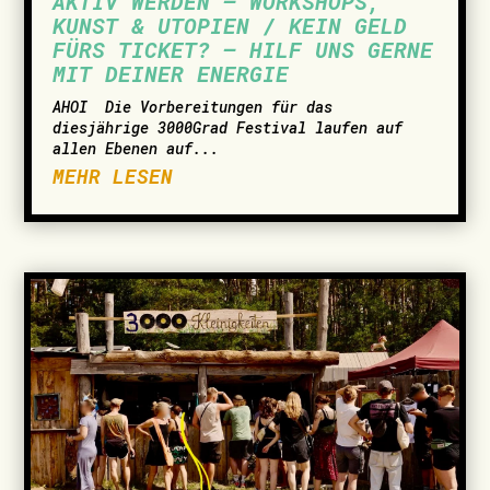
AKTIV WERDEN – WORKSHOPS,
KUNST & UTOPIEN / KEIN GELD
FÜRS TICKET? – HILF UNS GERNE
MIT DEINER ENERGIE
AHOI ­ Die Vorbereitungen für das
diesjährige 3000Grad Festival laufen auf
allen Ebenen auf...
MEHR LESEN