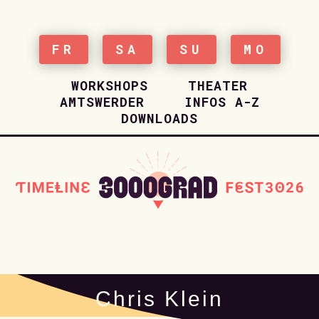
FR
SA
SU
MO
WORKSHOPS
THEATER
AMTSWERDER
INFOS A-Z
DOWNLOADS
HOME
Chris Klein