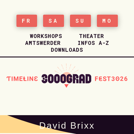
FR
SA
SU
MO
WORKSHOPS
THEATER
AMTSWERDER
INFOS A-Z
DOWNLOADS
HOME
David Brixx