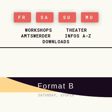
FR
SA
SU
MO
WORKSHOPS
THEATER
AMTSWERDER
INFOS A-Z
DOWNLOADS
HOME
Format B
SATURDAY
,
UTOPIA