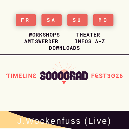
FR
SA
SU
MO
WORKSHOPS
THEATER
AMTSWERDER
INFOS A-Z
DOWNLOADS
HOME
J.Wockenfuss (Live)