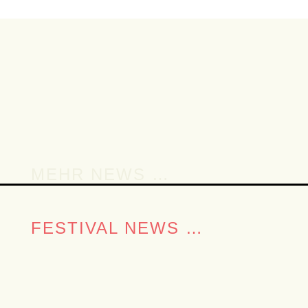
Session
SATURDAY
,
SCHATZINSEL
#
MEHR NEWS …
FESTIVAL NEWS …