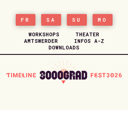
FR
SA
SU
MO
WORKSHOPS
THEATER
AMTSWERDER
INFOS A-Z
DOWNLOADS
Late Night Jockel