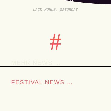
Hænnson
LACK KUHLE
,
SATURDAY
#
MEHR NEWS …
FESTIVAL NEWS …