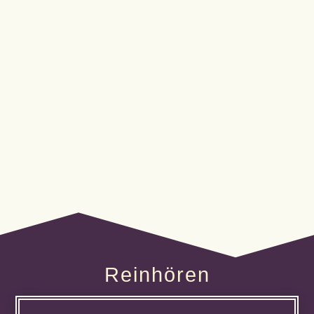
Ein Ort, verborgen zwischen Wäldern und
Wellen, an dem Freigeister,
Nachtschwärmer:innen und...
Reinhören