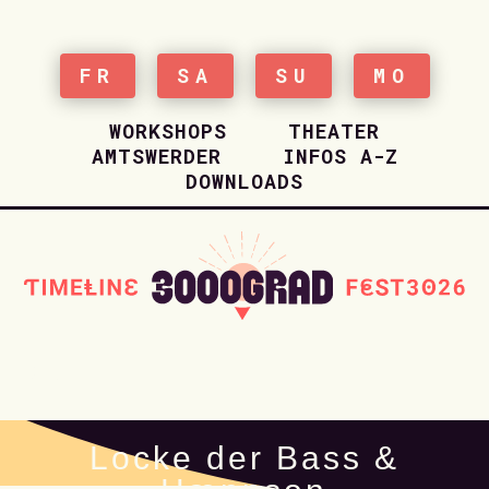
FR
SA
SU
MO
WORKSHOPS
THEATER
AMTSWERDER
INFOS A-Z
DOWNLOADS
HOME
Locke der Bass &