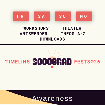
FR
SA
SU
MO
WORKSHOPS
THEATER
AMTSWERDER
INFOS A-Z
DOWNLOADS
HOME
Awareness