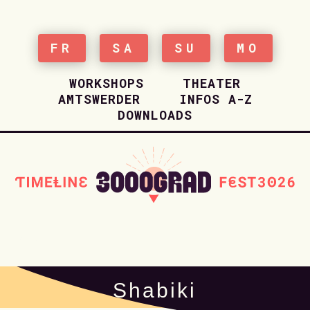
FR
SA
SU
MO
WORKSHOPS
THEATER
AMTSWERDER
INFOS A-Z
DOWNLOADS
HOME
Shabiki