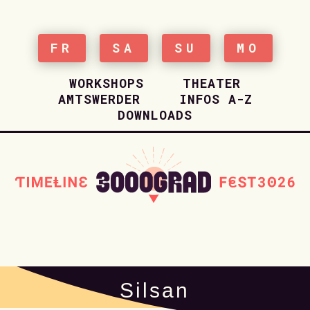
FR
SA
SU
MO
WORKSHOPS
THEATER
AMTSWERDER
INFOS A-Z
DOWNLOADS
HOME
Silsan