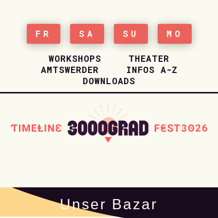
FR
SA
SU
MO
WORKSHOPS
THEATER
AMTSWERDER
INFOS A-Z
DOWNLOADS
HOME
Unser Bazar