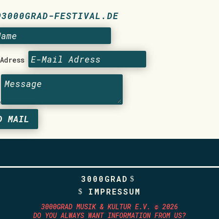
@3000GRAD-FESTIVAL.DE
 Adress
e
D MAIL
3000GRAD
IMPRESSUM
3000GRAD MUSIK & KULTUR E.V. © 2026
DO YOU ALWAYS WANT INFORMATION FROM US?