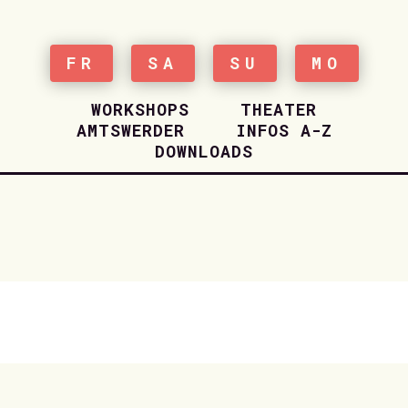
FR
SA
SU
MO
WORKSHOPS
THEATER
AMTSWERDER
INFOS A-Z
DOWNLOADS
Camp