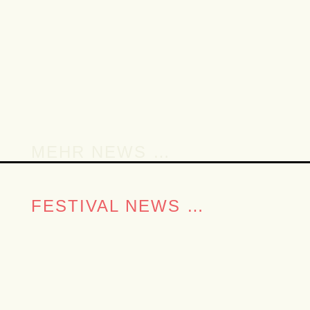
#
MEHR NEWS …
FESTIVAL NEWS …
AHOI ­ Die Sonntagstickets für das 3000Grad