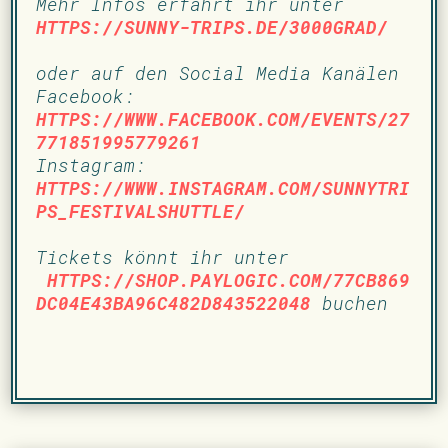
Mehr Infos erfährt ihr unter
HTTPS://SUNNY-TRIPS.DE/3000GRAD/
oder auf den Social Media Kanälen
Facebook:
HTTPS://WWW.FACEBOOK.COM/EVENTS/27
771851995779261
Instagram:
HTTPS://WWW.INSTAGRAM.COM/SUNNYTRI
PS_FESTIVALSHUTTLE/
Tickets könnt ihr unter
HTTPS://SHOP.PAYLOGIC.COM/77CB869
DC04E43BA96C482D843522048
buchen