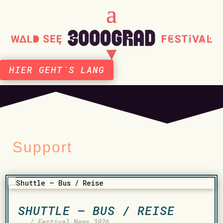
HIER GEHT`S LANG
Support
SHUTTLE – BUS / REISE
.. / Festival News 3026