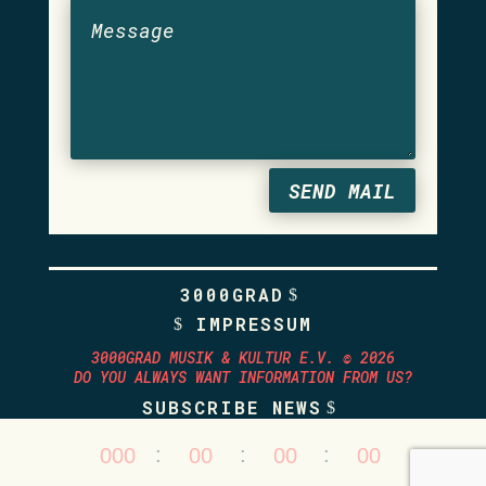
SEND MAIL
3000GRAD
IMPRESSUM
3000GRAD MUSIK & KULTUR E.V. © 2026
DO YOU ALWAYS WANT INFORMATION FROM US?
SUBSCRIBE NEWS
:
:
:
000
00
00
00