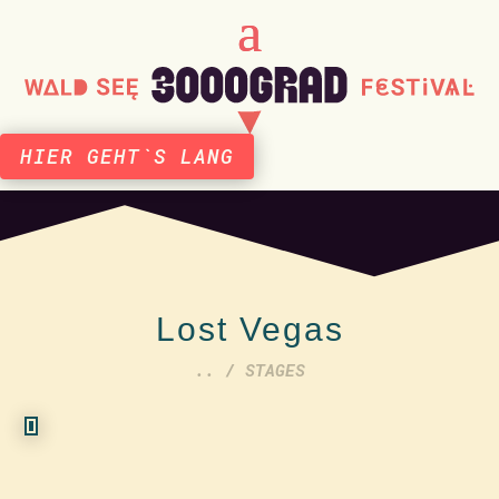
HIER GEHT`S LANG
Lost Vegas
.. / STAGES