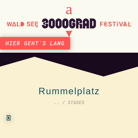
HIER GEHT`S LANG
Rummelplatz
.. / STAGES